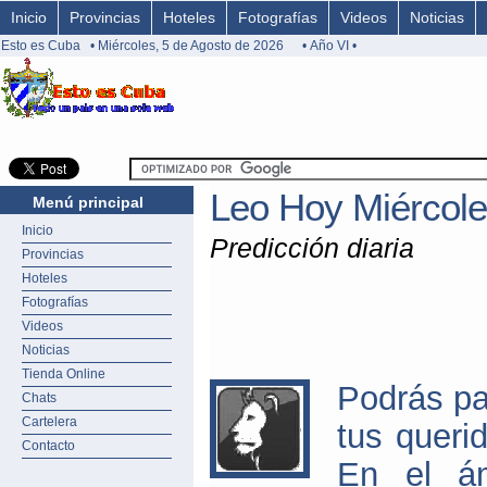
Inicio
Provincias
Hoteles
Fotografías
Videos
Noticias
Esto es Cuba
• Miércoles, 5 de Agosto de 2026
• Año VI •
Leo Hoy Miércole
Menú principal
Inicio
Predicción diaria
Provincias
Hoteles
Fotografías
Videos
Noticias
Tienda Online
Podrás pa
Chats
Cartelera
tus queri
Contacto
En el ám