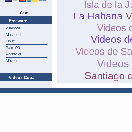
Isla de la 
La Habana
Gracias
V
Freeware
Videos 
Windows
Macintosh
Videos de
Linux
Palm OS
Videos de San
Pocket PC
Videos
Móviles
Santiago 
Videos Cuba