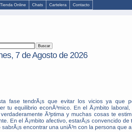
Tienda Online
Chats
Cartelera
Contacto
rnes, 7 de Agosto de 2026
ta fase tendrÃ¡s que evitar los vicios ya que p
r tu equilibrio econÃ³mico. En el Ã¡mbito laboral, 
r verdaderamente Ã³ptima y muchas cosas te estim
te. En el Ã¡mbito afectivo, estarÃ¡s convencido de 
o sabrÃ¡s encontrar una uniÃ³n con la persona que 