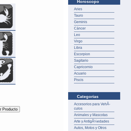
Horoscopo
Aries
Tauro
Geminis
Cáncer
Leo
Virgo
Libra
Escorpion
Sagitario
Capricornio
Acuario
Piscis
Categorias
Accesorios para VehÃ­
culos
Animales y Mascotas
Arte y AntigÃ¼edades
Autos, Motos y Otros