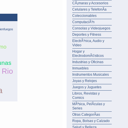
CÃ¡maras y Accesorios
Celulares y TelefonÃ­a
Coleccionables
ComputaciÃ³n
Consolas y Videojuegos
ienfuegos
Deportes y Fitness
ElectrÃ³nica, Audio y
Video
amo
Hogar y
ElectrodomÃ©sticos
unas
Industrias y Oficinas
Inmuebles
 Rio
Instrumentos Musicales
Joyas y Relojes
Juegos y Juguetes
a
Libros, Revistas y
Comics
MÃºsica, PelÃ­culas y
Series
Otras CategorÃ­as
Ropa, Bolsas y Calzado
Salud y Belleza