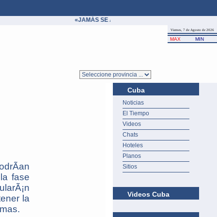
«JAMÁS SE ABATE A UN ÍDOLO SINO EN BENEFIC
Viernes, 7 de Agosto de 2026
MAX
MIN
Cuba
Noticias
El Tiempo
Videos
Chats
Hoteles
Planos
odrÃ­an
Sitios
la fase
ularÃ¡n
Videos Cuba
tener la
amas.