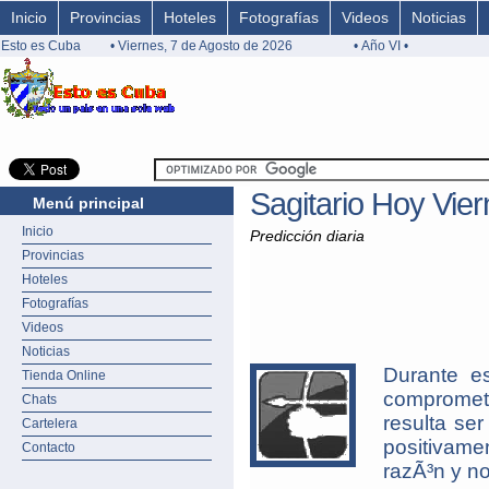
Inicio
Provincias
Hoteles
Fotografías
Videos
Noticias
Esto es Cuba
• Viernes, 7 de Agosto de 2026
• Año VI •
Sagitario Hoy Vie
Menú principal
Inicio
Predicción diaria
Provincias
Hoteles
Fotografías
Videos
Noticias
Durante es
Tienda Online
compromete
Chats
resulta se
Cartelera
positivamen
Contacto
razÃ³n y n