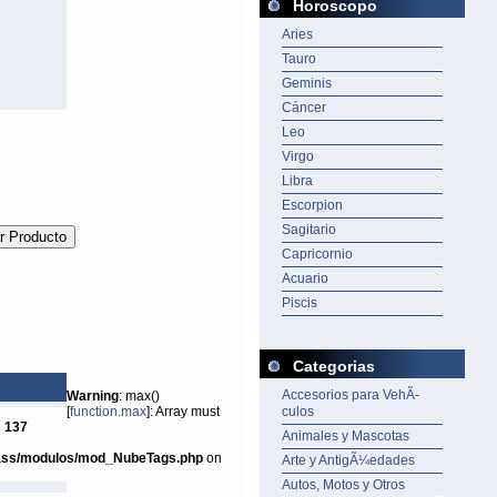
Horoscopo
Aries
Tauro
Geminis
Cáncer
Leo
Virgo
Libra
Escorpion
Sagitario
Capricornio
Acuario
Piscis
Categorias
Accesorios para VehÃ­
Warning
: max()
[
function.max
]: Array must
culos
e
137
Animales y Mascotas
ass/modulos/mod_NubeTags.php
on
Arte y AntigÃ¼edades
Autos, Motos y Otros