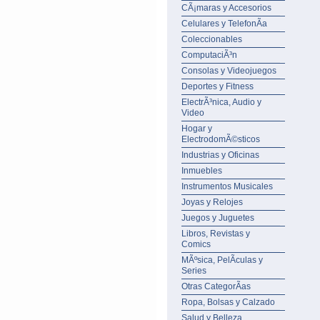
CÃ¡maras y Accesorios
Celulares y TelefonÃ­a
Coleccionables
ComputaciÃ³n
Consolas y Videojuegos
Deportes y Fitness
ElectrÃ³nica, Audio y
Video
Hogar y
ElectrodomÃ©sticos
Industrias y Oficinas
Inmuebles
Instrumentos Musicales
Joyas y Relojes
Juegos y Juguetes
Libros, Revistas y
Comics
MÃºsica, PelÃ­culas y
Series
Otras CategorÃ­as
Ropa, Bolsas y Calzado
Salud y Belleza