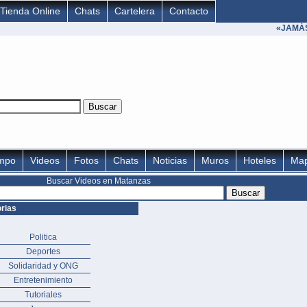
Tienda Online
Chats
Cartelera
Contacto
«JAMÁS 
empo
Videos
Fotos
Chats
Noticias
Muros
Hoteles
Ma
Buscar Videos en Matanzas
rias
Politica
Deportes
Solidaridad y ONG
Entretenimiento
Tutoriales