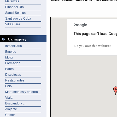
Pulse "Obtener Nueva Ruta" para obtener una
Matanzas
Pinar del Rio
Sancti Spiritus
Santiago de Cuba
Villa Clara
This page can't load Goo
Camaguey
Inmobiliaria
Do you own this website?
Empleo
Motor
Formación
Bares
Discotecas
Restaurantes
Ocio
Monumentos y entorno
Viajar
Buscando a ...
Alojarse
Comer