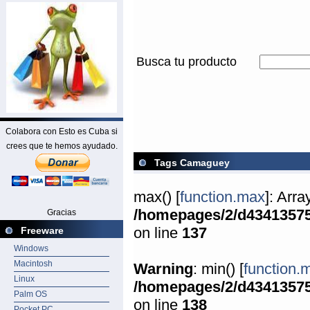
Busca tu producto
Colabora con Esto es Cuba si
crees que te hemos ayudado.
Tags Camaguey
max() [
function.max
]: Arr
/homepages/2/d4341357
Gracias
on line
137
Freeware
Windows
Macintosh
Warning
: min() [
function.
Linux
/homepages/2/d4341357
Palm OS
on line
138
Pocket PC