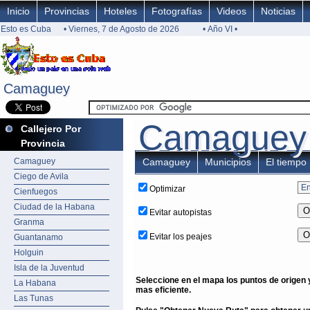
Inicio
Provincias
Hoteles
Fotografías
Videos
Noticias
Esto es Cuba
• Viernes, 7 de Agosto de 2026
• Año VI •
Camaguey
Camaguey
Camaguey
Camaguey
Callejero Por
Provincia
Camaguey
Camaguey
Municipios
El tiempo
Ciego de Avila
Optimizar
Cienfuegos
Ciudad de la Habana
Evitar autopistas
Granma
Evitar los peajes
Guantanamo
Holguin
Isla de la Juventud
Seleccione en el mapa los puntos de origen y
La Habana
mas eficiente.
Las Tunas