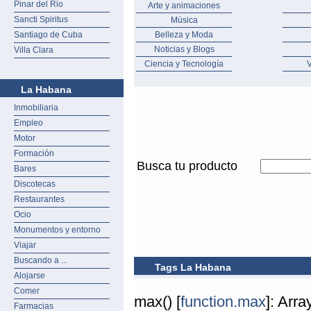
Pinar del Rio
Arte y animaciones
Sancti Spiritus
Música
Santiago de Cuba
Belleza y Moda
Noticias y Blogs
Villa Clara
Ciencia y Tecnología
V
La Habana
Inmobiliaria
Empleo
Motor
Formación
Busca tu producto
Bares
Discotecas
Restaurantes
Ocio
Monumentos y entorno
Viajar
Buscando a ...
Tags La Habana
Alojarse
Comer
max() [
function.max
]: Arr
Farmacias