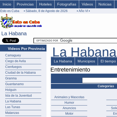
Inicio
Provincias
Hoteles
Fotografías
Videos
Noticias
Esto es Cuba
• Sábado, 8 de Agosto de 2026
• Año VI •
La Habana
La Habana
La Habana
La Haban
Videos Por Provincia
Camaguey
La Habana
Municipios
El tiempo
Ciego de Avila
Cienfuegos
Entretenimiento
Ciudad de la Habana
Granma
Guantanamo
Categorias
Holguin
Isla de la Juventud
Animales y Mascotas
La Habana
Humor
Las Tunas
Anuncios
Sol
Matanzas
Motor
En