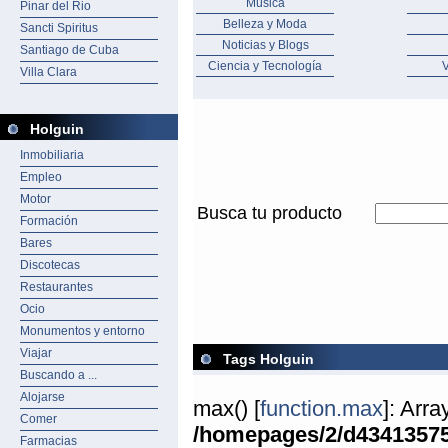
Música
Pinar del Rio
Belleza y Moda
Sancti Spiritus
Noticias y Blogs
Santiago de Cuba
Ciencia y Tecnología
V
Villa Clara
Holguin
Inmobiliaria
Empleo
Motor
Busca tu producto
Formación
Bares
Discotecas
Restaurantes
Ocio
Monumentos y entorno
Viajar
Tags Holguin
Buscando a ...
Alojarse
max() [
function.max
]: Arr
Comer
/homepages/2/d4341357
Farmacias