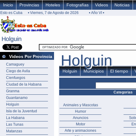
Inicio
Provincias
Hoteles
Fotografías
Videos
Noticias
Esto es Cuba
• Viernes, 7 de Agosto de 2026
• Año VI •
Holguin
Holguin
Holguin
Holguin
Videos Por Provincia
Camaguey
Holguin
Municipios
El tiempo
Ciego de Avila
Cienfuegos
Ciudad de la Habana
Granma
Categorias
Guantanamo
Holguin
Animales y Mascotas
Isla de la Juventud
Humor
La Habana
Anuncios
Sol
Motor
En
Las Tunas
Arte y animaciones
Matanzas