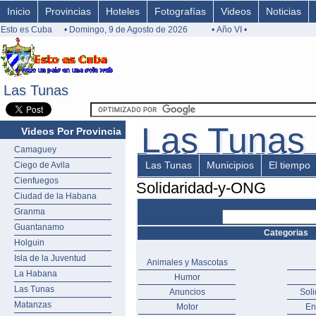
Inicio
Provincias
Hoteles
Fotografías
Videos
Noticias
Esto es Cuba
• Domingo, 9 de Agosto de 2026
• Año VI •
Las Tunas
Las Tunas
Las Tunas
Las Tunas
Videos Por Provincia
Camaguey
Las Tunas
Municipios
El tiempo
Ciego de Avila
Cienfuegos
Solidaridad-y-ONG
Ciudad de la Habana
Granma
Guantanamo
Categorias
Holguin
Isla de la Juventud
Animales y Mascotas
La Habana
Humor
Las Tunas
Anuncios
Sol
Matanzas
Motor
En