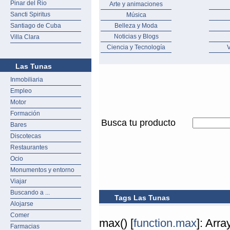
Pinar del Rio
Arte y animaciones
Sancti Spiritus
Música
Santiago de Cuba
Belleza y Moda
Noticias y Blogs
Villa Clara
Ciencia y Tecnología
V
Las Tunas
Inmobiliaria
Empleo
Motor
Formación
Busca tu producto
Bares
Discotecas
Restaurantes
Ocio
Monumentos y entorno
Viajar
Buscando a ...
Tags Las Tunas
Alojarse
Comer
max() [
function.max
]: Arr
Farmacias