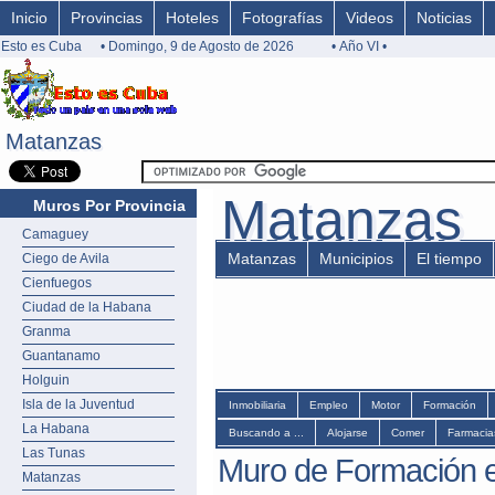
Inicio
Provincias
Hoteles
Fotografías
Videos
Noticias
Esto es Cuba
• Domingo, 9 de Agosto de 2026
• Año VI •
Matanzas
Matanzas
Matanzas
Matanzas
Muros Por Provincia
Camaguey
Matanzas
Municipios
El tiempo
Ciego de Avila
Cienfuegos
Ciudad de la Habana
Granma
Guantanamo
Holguin
Isla de la Juventud
Inmobiliaria
Empleo
Motor
Formación
La Habana
Buscando a ...
Alojarse
Comer
Farmacia
Las Tunas
Muro de Formación 
Matanzas