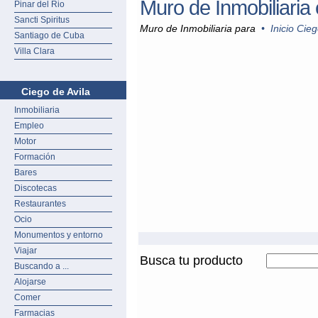
Muro de Inmobiliaria 
Pinar del Rio
Sancti Spiritus
Muro de Inmobiliaria para
•
Inicio Cieg
Santiago de Cuba
Villa Clara
Ciego de Avila
Inmobiliaria
Empleo
Motor
Formación
Bares
Discotecas
Restaurantes
Ocio
Monumentos y entorno
Viajar
Busca tu producto
Buscando a ...
Alojarse
Comer
Farmacias