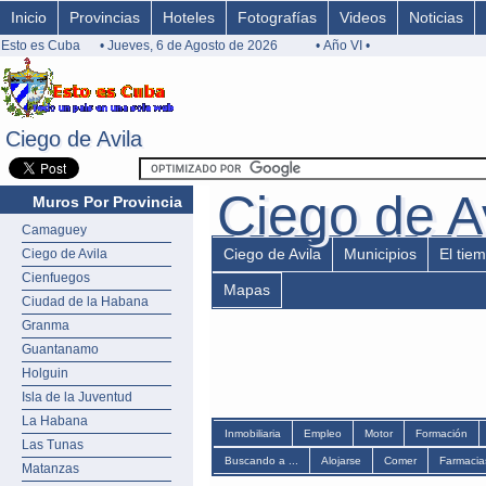
Inicio
Provincias
Hoteles
Fotografías
Videos
Noticias
Esto es Cuba
• Jueves, 6 de Agosto de 2026
• Año VI •
Ciego de Avila
Ciego de Avila
Ciego de A
Ciego de A
Muros Por Provincia
Camaguey
Ciego de Avila
Municipios
El tie
Ciego de Avila
Cienfuegos
Mapas
Ciudad de la Habana
Granma
Guantanamo
Holguin
Isla de la Juventud
La Habana
Inmobiliaria
Empleo
Motor
Formación
Las Tunas
Buscando a ...
Alojarse
Comer
Farmacia
Matanzas