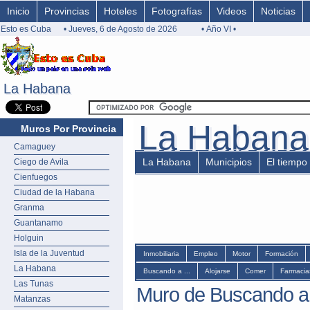
Inicio
Provincias
Hoteles
Fotografías
Videos
Noticias
Esto es Cuba
• Jueves, 6 de Agosto de 2026
• Año VI •
La Habana
La Habana
La Habana
La Haban
Muros Por Provincia
Camaguey
La Habana
Municipios
El tiempo
Ciego de Avila
Cienfuegos
Ciudad de la Habana
Granma
Guantanamo
Holguin
Isla de la Juventud
Inmobiliaria
Empleo
Motor
Formación
La Habana
Buscando a ...
Alojarse
Comer
Farmacia
Las Tunas
Muro de Buscando a 
Matanzas