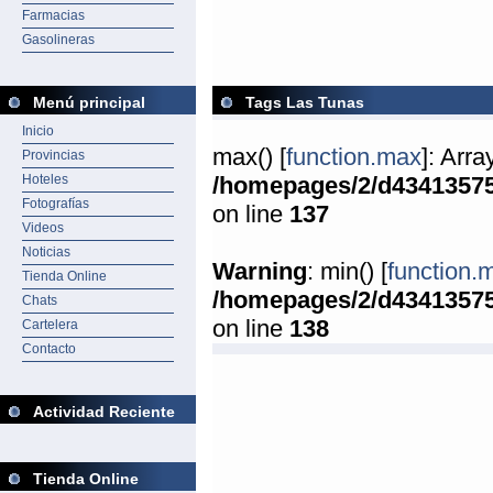
Farmacias
Gasolineras
Menú principal
Tags Las Tunas
Inicio
max() [
function.max
]: Arr
Provincias
Hoteles
/homepages/2/d4341357
Fotografías
on line
137
Videos
Noticias
Warning
: min() [
function.
Tienda Online
/homepages/2/d4341357
Chats
on line
138
Cartelera
Contacto
Actividad Reciente
Tienda Online