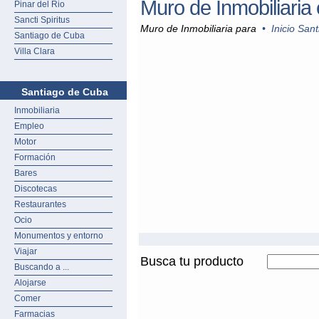
Muro de Inmobiliaria
Pinar del Rio
Sancti Spiritus
Muro de Inmobiliaria para
•
Inicio San
Santiago de Cuba
Villa Clara
Santiago de Cuba
Inmobiliaria
Empleo
Motor
Formación
Bares
Discotecas
Restaurantes
Ocio
Monumentos y entorno
Viajar
Busca tu producto
Buscando a ...
Alojarse
Comer
Farmacias