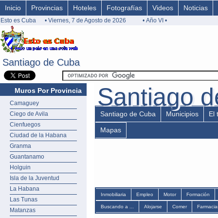
Inicio
Provincias
Hoteles
Fotografías
Videos
Noticias
Esto es Cuba
• Viernes, 7 de Agosto de 2026
• Año VI •
Santiago de Cuba
Santiago de Cuba
Santiago 
Santiago 
Muros Por Provincia
Camaguey
Santiago de Cuba
Municipios
El
Ciego de Avila
Cienfuegos
Mapas
Ciudad de la Habana
Granma
Guantanamo
Holguin
Isla de la Juventud
La Habana
Inmobiliaria
Empleo
Motor
Formación
Las Tunas
Buscando a ...
Alojarse
Comer
Farmacia
Matanzas