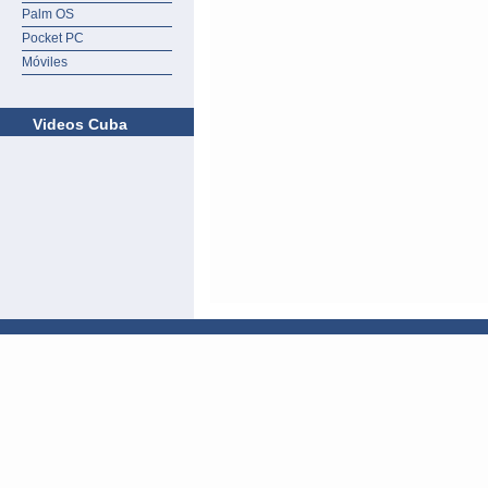
Palm OS
Pocket PC
Móviles
Videos Cuba