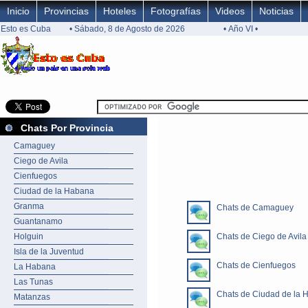
Inicio
Provincias
Hoteles
Fotografías
Videos
Noticias
Esto es Cuba
• Sábado, 8 de Agosto de 2026
• Año VI •
Chats Por Provincia
Camaguey
Ciego de Avila
Cienfuegos
Ciudad de la Habana
Granma
Chats de Camaguey
Guantanamo
Holguin
Chats de Ciego de Avila
Isla de la Juventud
Chats de Cienfuegos
La Habana
Las Tunas
Chats de Ciudad de la 
Matanzas