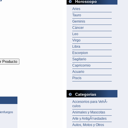
Horoscopo
Aries
Tauro
Geminis
Cáncer
Leo
Virgo
Libra
Escorpion
Sagitario
Capricornio
Acuario
Piscis
Categorias
Accesorios para VehÃ­
culos
ienfuegos
Animales y Mascotas
Arte y AntigÃ¼edades
Autos, Motos y Otros