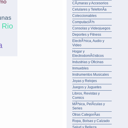
amo
CÃ¡maras y Accesorios
Celulares y TelefonÃ­a
Coleccionables
unas
ComputaciÃ³n
 Rio
Consolas y Videojuegos
Deportes y Fitness
ElectrÃ³nica, Audio y
a
Video
Hogar y
ElectrodomÃ©sticos
Industrias y Oficinas
Inmuebles
Instrumentos Musicales
Joyas y Relojes
Juegos y Juguetes
Libros, Revistas y
Comics
MÃºsica, PelÃ­culas y
Series
Otras CategorÃ­as
Ropa, Bolsas y Calzado
Salud y Belleza