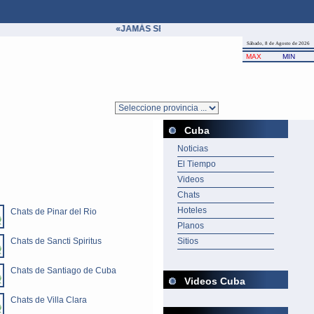
«JAMÁS SE ABATE A UN ÍDOLO SINO EN BENEFI
Sábado, 8 de Agosto de 2026
MAX
MIN
Cuba
Noticias
El Tiempo
Videos
Chats
Hoteles
Chats de Pinar del Rio
Planos
Chats de Sancti Spiritus
Sitios
Chats de Santiago de Cuba
Videos Cuba
Chats de Villa Clara