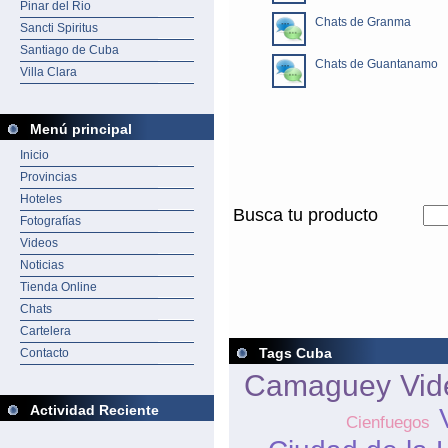
Pinar del Rio
Chats de Granma
Sancti Spiritus
Santiago de Cuba
Chats de Guantanamo
Villa Clara
Menú principal
Inicio
Provincias
Hoteles
Busca tu producto
Fotografías
Videos
Noticias
Tienda Online
Chats
Cartelera
Tags Cuba
Contacto
Camaguey
Vid
Actividad Reciente
Cienfuegos